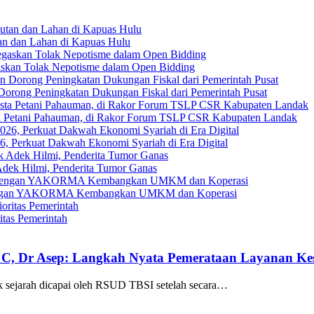
an dan Lahan di Kapuas Hulu
askan Tolak Nepotisme dalam Open Bidding
Dorong Peningkatan Dukungan Fiskal dari Pemerintah Pusat
ta Petani Pahauman, di Rakor Forum TSLP CSR Kabupaten Landak
, Perkuat Dakwah Ekonomi Syariah di Era Digital
ek Hilmi, Penderita Tumor Ganas
gi dengan YAKORMA Kembangkan UMKM dan Koperasi
tas Pemerintah
 C, Dr Asep: Langkah Nyata Pemerataan Layanan Kes
k sejarah dicapai oleh RSUD TBSI setelah secara…