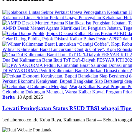
Kolaborasi Lintas Sektor Perkuat Upaya Pencegahan Kebakaran Hut
AMPD Desak Menteri Agama Klarifikasi Isu Pengisian Jabatan, Teg
Gelar Dialog Publik, Pojok Diskusi Kalbar Bahas Postur APBD dan 
Wilmar Kalimantan Barat Luncurkan “Cantigi Coffee”, Kopi Robus
Dua Dai Kalimantan Barat Ikuti ToT Da’i-Daiyah FESYAR KTI 2026
DPW YAKORMA Peduli Kalimantan Barat Salurkan Donasi untuk Ad
Perkuat Ekonomi Kerakyatan, Bupati Bangkalan Siap Bersiner
Gelombang Dukungan Menguat, Warga Kalbar Kawal Program Priori
Berita
18 April 2025
Lewati Peningkatan Status RSUD TBSI sebagai Tipe
beritaborneo.co.id/, Kubu Raya, Kalimantan Barat — Sebuah tongga