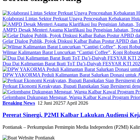
Kolaborasi Lintas Sektor Perkuat Upaya Pencegahan Kebakaran Hut
AMPD Desak Menteri Agama Klarifikasi Isu Pengisian Jabatan, Teg
Gelar Dialog Publik, Pojok Diskusi Kalbar Bahas Postur APBD dan 
Wilmar Kalimantan Barat Luncurkan “Cantigi Coffee”, Kopi Robus
Dua Dai Kalimantan Barat Ikuti ToT Da’i-Daiyah FESYAR KTI 2026
DPW YAKORMA Peduli Kalimantan Barat Salurkan Donasi untuk Ad
Perkuat Ekonomi Kerakyatan, Bupati Bangkalan Siap Bersiner
Gelombang Dukungan Menguat, Warga Kalbar Kawal Program Priori
Breaking News
12 Juni 2025
7 April 2026
Pererat Sinergi, P2MI Kalbar Lakukan Audiensi Kej
Pontianak – Perkumpulan Pemimpin Media Independen (P2MI) Kali