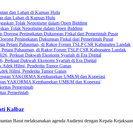
an dan Lahan di Kapuas Hulu
askan Tolak Nepotisme dalam Open Bidding
Dorong Peningkatan Dukungan Fiskal dari Pemerintah Pusat
ta Petani Pahauman, di Rakor Forum TSLP CSR Kabupaten Landak
, Perkuat Dakwah Ekonomi Syariah di Era Digital
ek Hilmi, Penderita Tumor Ganas
gi dengan YAKORMA Kembangkan UMKM dan Koperasi
tas Pemerintah
ati Kalbar
mantan Barat melaksanakan agenda Audiensi dengan Kepala Kejaksa