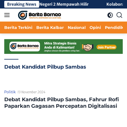
Langsung
L Tengah 3 di SMA Negeri 2 Mempawah Hilir
Breaking News
Kolaborasi L
ke
konten
Berita Terkini
Berita Kalbar
Nasional
Opini
Pendidika
Debat Kandidat Pilbup Sambas
Politik
13 November 2024
Debat Kandidat Pilbup Sambas, Fahrur Rofi
Paparkan Gagasan Percepatan Digitalisasi