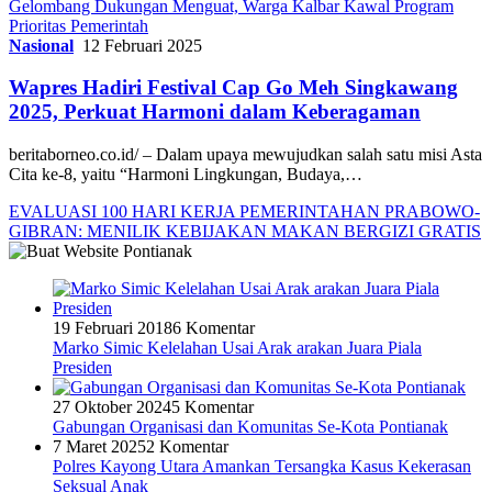
Gelombang Dukungan Menguat, Warga Kalbar Kawal Program
Prioritas Pemerintah
Nasional
12 Februari 2025
Wapres Hadiri Festival Cap Go Meh Singkawang
2025, Perkuat Harmoni dalam Keberagaman
beritaborneo.co.id/ – Dalam upaya mewujudkan salah satu misi Asta
Cita ke-8, yaitu “Harmoni Lingkungan, Budaya,…
EVALUASI 100 HARI KERJA PEMERINTAHAN PRABOWO-
GIBRAN: MENILIK KEBIJAKAN MAKAN BERGIZI GRATIS
19 Februari 2018
6 Komentar
Marko Simic Kelelahan Usai Arak arakan Juara Piala
Presiden
27 Oktober 2024
5 Komentar
Gabungan Organisasi dan Komunitas Se-Kota Pontianak
7 Maret 2025
2 Komentar
Polres Kayong Utara Amankan Tersangka Kasus Kekerasan
Seksual Anak