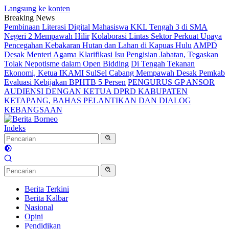
Langsung ke konten
Breaking News
Pembinaan Literasi Digital Mahasiswa KKL Tengah 3 di SMA
Negeri 2 Mempawah Hilir
Kolaborasi Lintas Sektor Perkuat Upaya
Pencegahan Kebakaran Hutan dan Lahan di Kapuas Hulu
AMPD
Desak Menteri Agama Klarifikasi Isu Pengisian Jabatan, Tegaskan
Tolak Nepotisme dalam Open Bidding
Di Tengah Tekanan
Ekonomi, Ketua IKAMI SulSel Cabang Mempawah Desak Pemkab
Evaluasi Kebijakan BPHTB 5 Persen
PENGURUS GP ANSOR
AUDIENSI DENGAN KETUA DPRD KABUPATEN
KETAPANG, BAHAS PELANTIKAN DAN DIALOG
KEBANGSAAN
Indeks
Berita Terkini
Berita Kalbar
Nasional
Opini
Pendidikan