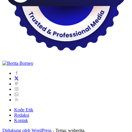
Kode Etik
Redaksi
Kontak
Didukung oleh WordPress
-
Tema: wpberita.