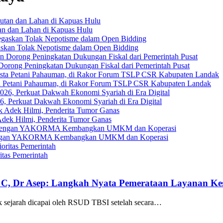
an dan Lahan di Kapuas Hulu
askan Tolak Nepotisme dalam Open Bidding
Dorong Peningkatan Dukungan Fiskal dari Pemerintah Pusat
ta Petani Pahauman, di Rakor Forum TSLP CSR Kabupaten Landak
, Perkuat Dakwah Ekonomi Syariah di Era Digital
ek Hilmi, Penderita Tumor Ganas
gi dengan YAKORMA Kembangkan UMKM dan Koperasi
tas Pemerintah
 C, Dr Asep: Langkah Nyata Pemerataan Layanan Kes
k sejarah dicapai oleh RSUD TBSI setelah secara…